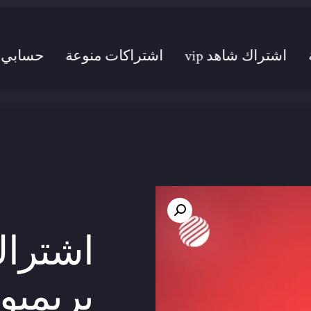
اشتراك شاهد vip
اشتراكات منوعة
حسابي
اشتراك
بريميوم 3 أ